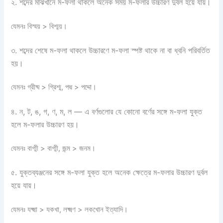
২. শব্দের মাঝখানে ম-ফলা থাকলে অনেক সময় ম-ফলার উচ্চারণ দুর্বল হয়ে যায়।
যেমনঃ বিস্ময় > বিশ্ময়।
৩. শব্দের শেষে ম-ফলা থাকলে উচ্চারণে ম-ফলা স্পষ্ট থাকে না বা ধ্বনি পরিবর্তিত
হয়।
যেমনঃ গ্রীষ্ম > গ্রিশ্ম, পদ্ম > পদ্দো।
৪. ন, ট, ঙ, গ, ণ, ম, ল — এ বর্ণগুলোর যে কোনো বর্ণের সঙ্গে ম-ফলা যুক্ত
হলে ম-ফলার উচ্চারণ হয়।
যেমনঃ বাগ্মী > বাগ্মী, জন্ম > জনম।
৫. যুক্তব্যঞ্জনের সঙ্গে ম-ফলা যুক্ত হলে অনেক ক্ষেত্রে ম-ফলার উচ্চারণ দুর্বল
হয়ে যায়।
যেমনঃ যক্ষ্মা > যকখা, লক্ষ্মণ > লকখোন ইত্যাদি।