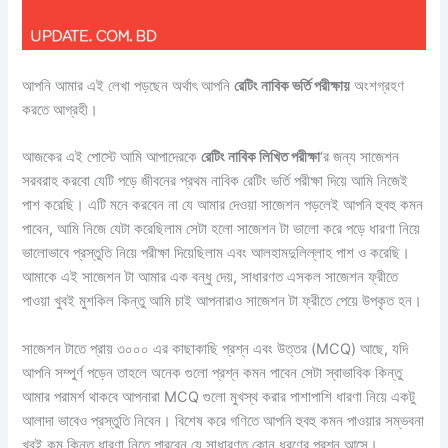
আপনি আমার এই লেখা পড়ছেন অর্থাৎ আপনি
রেটিং নাবিক ভর্তি পরীক্ষায়
অংশগ্রহণ
করতে আগ্রহী।
আজকের এই পোস্টে আমি আপাদেরকে
রেটিং নাবিক লিখিত পরীক্ষা
‘র জন্য সাজেশন
সরবরাহ করবো যেটি পড়ে জীবনের প্রথম নাবিক রেটিং ভর্তি পরীক্ষা দিয়ে আমি নিজেই
পাশ করেছি। এটি মনে করবেন না যে আমার দেওয়া সাজেশন পড়লেই আপনি হুবহু কমন
পাবেন, আমি নিজে যেটা করেছিলাম সেটা হলো সাজেশন টা ভালো করে পড়ে ধারণা নিয়ে
ভালোভাবে প্রস্তুতি নিয়ে পরীক্ষা দিয়েছিলাম এবং আলহামদুলিল্লাহ পাশ ও করেছি।
আমাকে এই সাজেশন টা আমার এক বন্ধু দেয়, সাধারণত এসকল সাজেশন ফ্রীতে
পাওয়া খুবই মুশকিল কিন্তু আমি চাই আপনারাও সাজেশন টা ফ্রীতে পেয়ে উপকৃত হন।
সাজেশন টাতে প্রায় ৩০০০ এর কাছাকাছি প্রশ্ন এবং উত্তর (MCQ) আছে, যদি
আপনি সম্পুর্ণ পড়েন তাহলে অনেক গুলো প্রশ্ন কমন পাবেন সেটা স্বাভাবিক কিন্তু
আমার পরামর্শ থাকবে আপনারা MCQ গুলো মুখস্থ করার পাশাপাশি ধারণা নিয়ে একটু
আলাদা ভাবেও প্রস্তুতি নিবেন। বিশেষ করে গণিতে আপনি হুবহু কমন পাওয়ার সম্ভবনা
খুবই কম কিন্তু ধারণা নিতে পারবেন যে সাধারণত কোন ধরণের প্রশ্ন আসে।